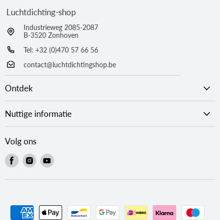
Luchtdichting-shop
Industrieweg 2085-2087
B-3520 Zonhoven
Tel:
+32 (0)470 57 66 56
contact@luchtdichtingshop.be
Ontdek
Nuttige informatie
Volg ons
Vind
Vind
Vind
ons
ons
ons
op
op
op
Facebook
Instagram
Youtube